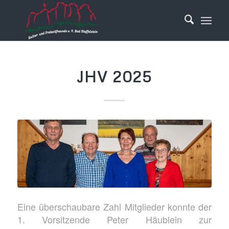
JHV 2025
Eine überschaubare Zahl Mitglieder konnte der
1. Vorsitzende Peter Häublein zur